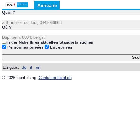
Annuaire
Quoi ?
z.B. müller, coiffeur, 0443086868
Où ?
Bsp: bern; 8004; bergstr
In der Nähe Ihres aktuellen Standorts suchen
Personnes privées
Entreprises
Langues:
de
it
en
© 2026 local.ch ag.
Contacter local.ch
.