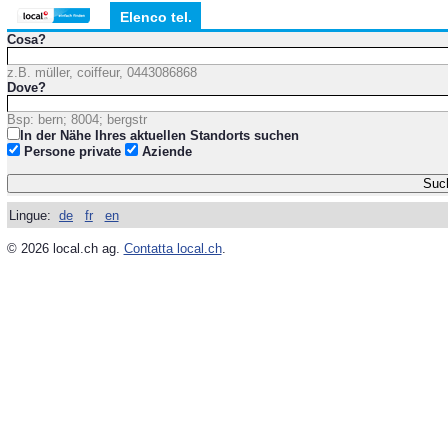
Elenco tel.
Cosa?
z.B. müller, coiffeur, 0443086868
Dove?
Bsp: bern; 8004; bergstr
In der Nähe Ihres aktuellen Standorts suchen
Persone private
Aziende
Lingue:
de
fr
en
© 2026 local.ch ag.
Contatta local.ch
.